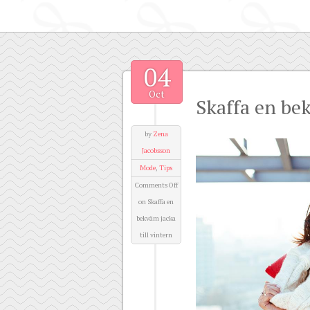
04
Oct
Skaffa en bek
by
Zena
Jacobsson
Mode
,
Tips
Comments Off
on Skaffa en
bekväm jacka
till vintern