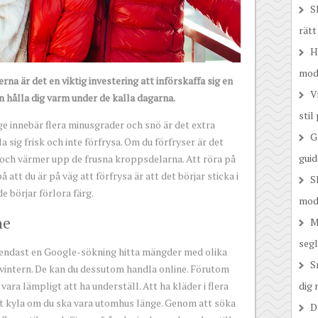
S
rätt
H
mod
rna är det en viktig investering att införskaffa sig en
V
 hålla dig varm under de kalla dagarna.
stil
ge innebär flera minusgrader och snö är det extra
G
la sig frisk och inte förfrysa. Om du förfryser är det
gui
s och värmer upp de frusna kroppsdelarna. Att röra på
å att du är på väg att förfrysa är att det börjar sticka i
S
e börjar förlora färg.
mod
ne
M
segl
 endast en Google-sökning hitta mängder med olika
S
 vintern. De kan du dessutom handla online. Förutom
 vara lämpligt att ha underställ. Att ha kläder i flera
dig 
ot kyla om du ska vara utomhus länge. Genom att söka
D