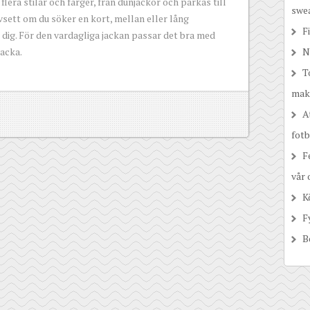
 flera stilar och färger, från dunjackor och parkas till
swea
vsett om du söker en kort, mellan eller lång
F
r dig. För den vardagliga jackan passar det bra med
jacka.
N
T
mak
A
fot
F
vår
K
F
B