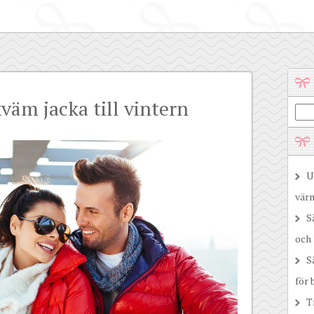
väm jacka till vintern
U
vär
S
och
S
för 
T