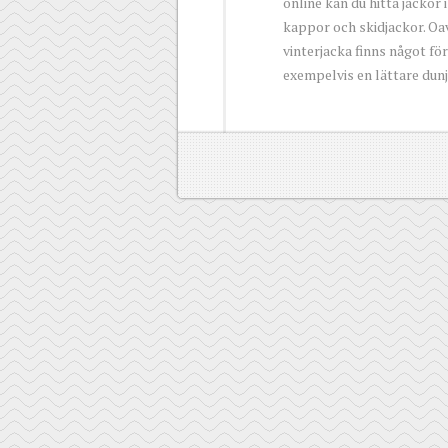
online kan du hitta jackor i
kappor och skidjackor. Oa
vinterjacka finns något fö
exempelvis en lättare dun