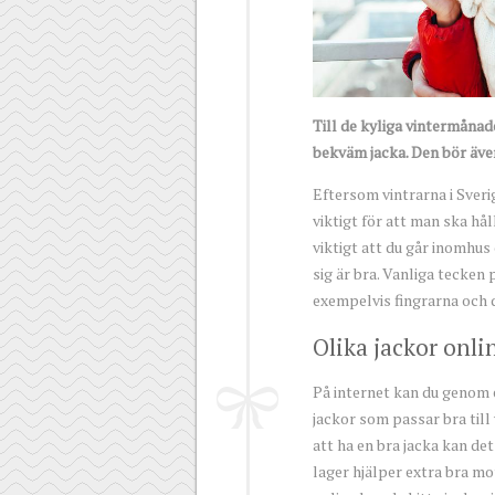
Till de kyliga vintermånade
bekväm jacka. Den bör även
Eftersom vintrarna i Sveri
viktigt för att man ska hål
viktigt att du går inomhu
sig är bra. Vanliga tecken p
exempelvis fingrarna och d
Olika jackor onli
På internet kan du genom
jackor som passar bra till
att ha en bra jacka kan det
lager hjälper extra bra m