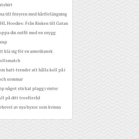
tshirt
ixa till frisyren med hårförlängning
HL Hoodies: Från Rinken till Gatan
oppa din outfit med en snygg
eup
tt klä sig för en amerikansk
bollsmatch
em hatt-trender att hålla koll på i
 och sommar
öp något stickat plagg i vinter
yll på ditt trosförråd
ehovet av nya byxor som kvinna