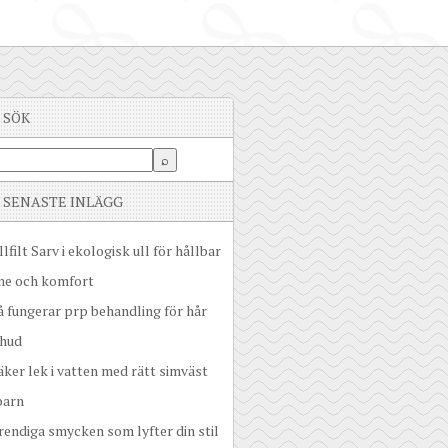
SÖK
SENASTE INLÄGG
llfilt Sarv i ekologisk ull för hållbar
me och komfort
å fungerar prp behandling för hår
 hud
äker lek i vatten med rätt simväst
barn
rendiga smycken som lyfter din stil