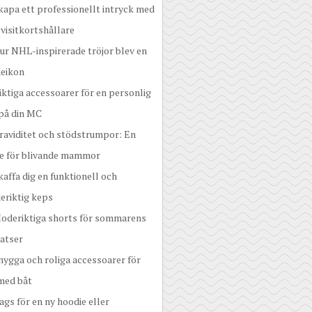
kapa ett professionellt intryck med
 visitkortshållare
ur NHL-inspirerade tröjor blev en
eikon
iktiga accessoarer för en personlig
 på din MC
raviditet och stödstrumpor: En
de för blivande mammor
kaffa dig en funktionell och
eriktig keps
oderiktiga shorts för sommarens
atser
nygga och roliga accessoarer för
med båt
ags för en ny hoodie eller