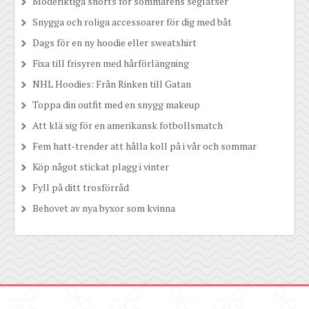
Moderiktiga shorts för sommarens seglatser
Snygga och roliga accessoarer för dig med båt
Dags för en ny hoodie eller sweatshirt
Fixa till frisyren med hårförlängning
NHL Hoodies: Från Rinken till Gatan
Toppa din outfit med en snygg makeup
Att klä sig för en amerikansk fotbollsmatch
Fem hatt-trender att hålla koll på i vår och sommar
Köp något stickat plagg i vinter
Fyll på ditt trosförråd
Behovet av nya byxor som kvinna