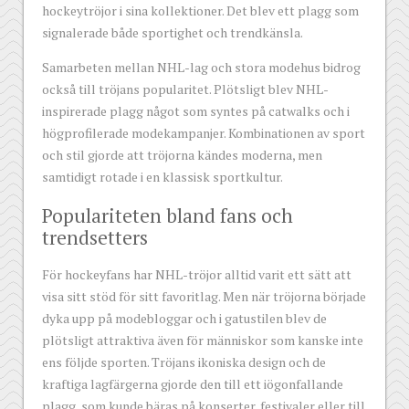
hockeytröjor i sina kollektioner. Det blev ett plagg som
signalerade både sportighet och trendkänsla.
Samarbeten mellan NHL-lag och stora modehus bidrog
också till tröjans popularitet. Plötsligt blev NHL-
inspirerade plagg något som syntes på catwalks och i
högprofilerade modekampanjer. Kombinationen av sport
och stil gjorde att tröjorna kändes moderna, men
samtidigt rotade i en klassisk sportkultur.
Populariteten bland fans och
trendsetters
För hockeyfans har NHL-tröjor alltid varit ett sätt att
visa sitt stöd för sitt favoritlag. Men när tröjorna började
dyka upp på modebloggar och i gatustilen blev de
plötsligt attraktiva även för människor som kanske inte
ens följde sporten. Tröjans ikoniska design och de
kraftiga lagfärgerna gjorde den till ett iögonfallande
plagg, som kunde bäras på konserter, festivaler eller till