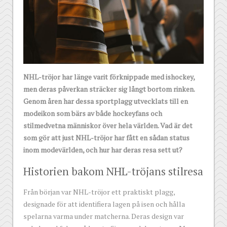
NHL-tröjor har länge varit förknippade med ishockey,
men deras påverkan sträcker sig långt bortom rinken.
Genom åren har dessa sportplagg utvecklats till en
modeikon som bärs av både hockeyfans och
stilmedvetna människor över hela världen. Vad är det
som gör att just NHL-tröjor har fått en sådan status
inom modevärlden, och hur har deras resa sett ut?
Historien bakom NHL-tröjans stilresa
Från början var NHL-tröjor ett praktiskt plagg,
designade för att identifiera lagen på isen och hålla
spelarna varma under matcherna. Deras design var