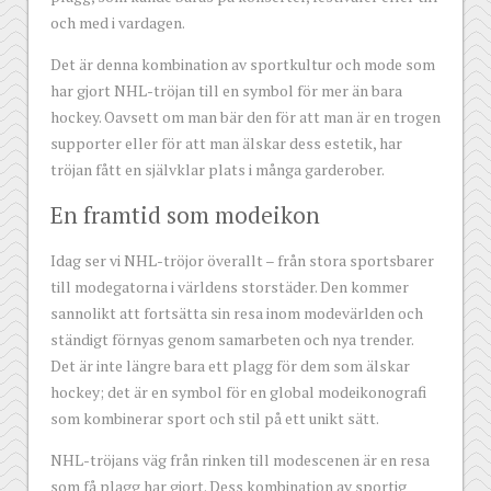
och med i vardagen.
Det är denna kombination av sportkultur och mode som
har gjort NHL-tröjan till en symbol för mer än bara
hockey. Oavsett om man bär den för att man är en trogen
supporter eller för att man älskar dess estetik, har
tröjan fått en självklar plats i många garderober.
En framtid som modeikon
Idag ser vi NHL-tröjor överallt – från stora sportsbarer
till modegatorna i världens storstäder. Den kommer
sannolikt att fortsätta sin resa inom modevärlden och
ständigt förnyas genom samarbeten och nya trender.
Det är inte längre bara ett plagg för dem som älskar
hockey; det är en symbol för en global modeikonografi
som kombinerar sport och stil på ett unikt sätt.
NHL-tröjans väg från rinken till modescenen är en resa
som få plagg har gjort. Dess kombination av sportig