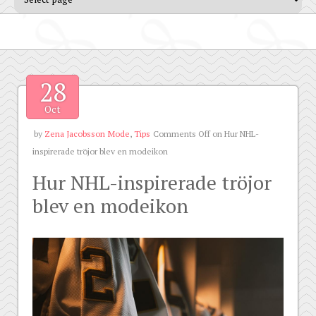
28
Oct
by
Zena Jacobsson
Mode
,
Tips
Comments Off
on Hur NHL-
inspirerade tröjor blev en modeikon
Hur NHL-inspirerade tröjor
blev en modeikon