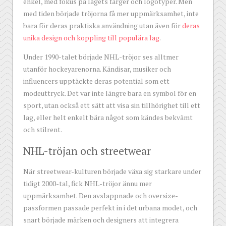
enkel, med fokus på lagets färger och logotyper. Men
med tiden började tröjorna få mer uppmärksamhet, inte
bara för deras praktiska användning utan även för
deras
unika design och koppling till populära lag
.
Under 1990-talet började NHL-tröjor ses alltmer
utanför hockeyarenorna. Kändisar, musiker och
influencers upptäckte deras potential som ett
modeuttryck. Det var inte längre bara en symbol för en
sport, utan också ett sätt att visa sin tillhörighet till ett
lag, eller helt enkelt bära något som kändes bekvämt
och stilrent.
NHL-tröjan och streetwear
När streetwear-kulturen började växa sig starkare under
tidigt 2000-tal, fick NHL-tröjor ännu mer
uppmärksamhet. Den avslappnade och oversize-
passformen passade perfekt in i det urbana modet, och
snart började märken och designers att integrera